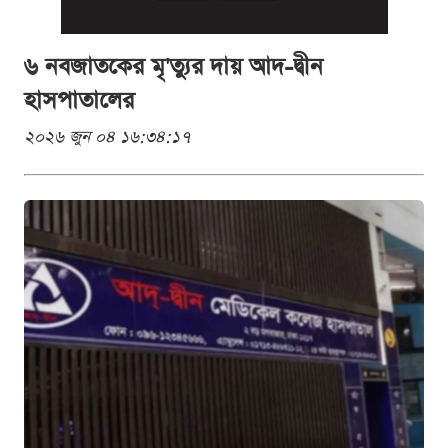
৬ নবজাতকের মৃ'ত্যুর দায় আদ-দ্বীন
হাসপাতালের
২০২৬ জুন ০৪ ১৬:৩৪:১৭