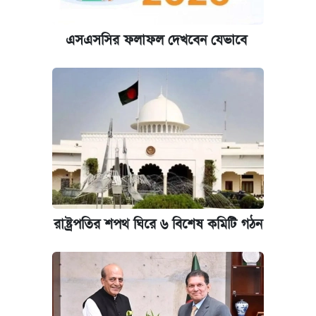
এসএসসির ফলাফল দেখবেন যেভাবে
রাষ্ট্রপতির শপথ ঘিরে ৬ বিশেষ কমিটি গঠন