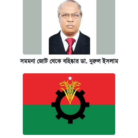
সমমনা জোট থেকে বহিষ্কার ডা. নুরুল ইসলাম