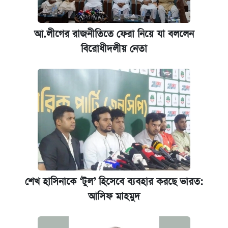
ঢাবি আইবিএর এক্সিকিউটিভ এমবিএতে ভর্তি শুরু,
আবেদন ১২ আগস্ট পর্যন্ত
আ.লীগের রাজনীতিতে ফেরা নিয়ে যা বললেন
বিরোধীদলীয় নেতা
প্রতিষ্ঠান প্রধানদের ভাইভা শুরুর নির্দেশ শিক্ষামন্ত্রীর
শেখ হাসিনাকে ‘টুল’ হিসেবে ব্যবহার করছে ভারত:
আসিফ মাহমুদ