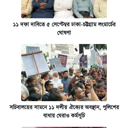
১১ দফা দাবিতে ৫ সেপ্টেম্বর ঢাকা-চট্টগ্রাম লংমার্চের
ঘোষণা
সচিবালয়ের সামনে ১১ দলীয় ঐক্যের অবস্থান, পুলিশের
বাধায় ঘেরাও কর্মসূচি