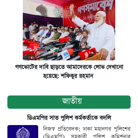
গণভোটের দাবি ছাড়তে আমাদেরকে লোভ দেখানো
হয়েছে: শফিকুর রহমান
জাতীয়
ডিএমপির সাত পুলিশ কর্মকর্তাকে বদলি
নিজস্ব প্রতিবেদক: ঢাকা মহানগর পুলিশের
(ডিএমপি) সহকারী পুলিশ কমিশনার