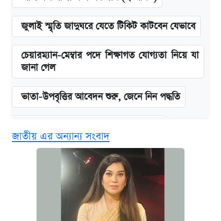
জুলাই স্মৃতি জাদুঘরে যেতে টিকিট কাটবেন যেভাবে
চেয়ারম্যান-মেম্বার পদে শিক্ষাগত যোগ্যতা নিয়ে যা
জানা গেল
ভাতা-উপবৃত্তির আবেদন শুরু, জেনে নিন পদ্ধতি
দেশের বাজারে ফের বেড়েছে সোনার দাম
জাতীয় এর অন্যান্য সংবাদ
‘গুলশানের চামেলি’ তে যৌনকর্মীর দালাল অ্যাডলফ
খান
আজ শুক্রবার রাজধানীর যেসব মার্কেট-দোকানপাট
বন্ধ