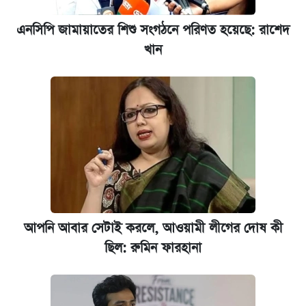
আজকের বাজারে স্বর্ণের দাম (৬ আগস্ট)
এনসিপি জামায়াতের শিশু সংগঠনে পরিণত হয়েছে: রাশেদ
খান
কেমব্রিজ বিশ্ববিদ্যালয়ের এমবিএ স্কলারশিপে
আবেদন শুরু
আপনি আবার সেটাই করলে, আওয়ামী লীগের দোষ কী
ছিল: রুমিন ফারহানা