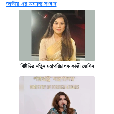
জাতীয় এর অন্যান্য সংবাদ
‘গুলশানের চামেলি’ তে যৌনকর্মীর দালাল অ্যাডলফ
খান
আজ শুক্রবার রাজধানীর যেসব মার্কেট-দোকানপাট
বন্ধ
কবে শুরু হচ্ছে ঢাবির ভর্তি আবেদন, জানাল কর্তৃপক্ষ
বিটিভির নতিুন মহাপরিচালক কাজী জেসিন
আজকের বাজারে স্বর্ণের দাম (৪ আগস্ট)
নবম জাতীয় পে-স্কেল নিয়ে সর্বশেষ যা জানা গেল
ইপিএস প্রকাশ করেছে ঢাকা ব্যাংক