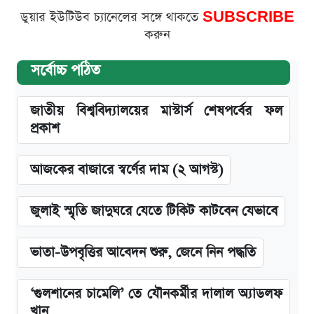
ডুয়ার ইউটিউব চ্যানেলের সঙ্গে থাকতে
SUBSCRIBE
করুন
সর্বোচ্চ পঠিত
জাতীয় বিশ্ববিদ্যালয়ের মাস্টার্স শেষপর্বের ফল
প্রকাশ
আজকের বাজারে স্বর্ণের দাম (২ আগস্ট)
জুলাই স্মৃতি জাদুঘরে যেতে টিকিট কাটবেন যেভাবে
ভাতা-উপবৃত্তির আবেদন শুরু, জেনে নিন পদ্ধতি
‘গুলশানের চামেলি’ তে যৌনকর্মীর দালাল অ্যাডলফ
খান