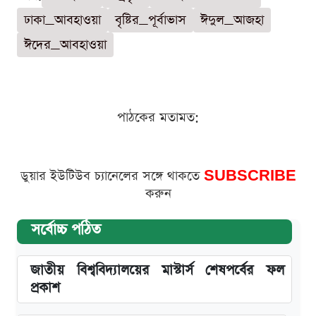
ঢাকা_আবহাওয়া
বৃষ্টির_পূর্বাভাস
ঈদুল_আজহা
ঈদের_আবহাওয়া
পাঠকের মতামত:
ডুয়ার ইউটিউব চ্যানেলের সঙ্গে থাকতে
SUBSCRIBE
করুন
সর্বোচ্চ পঠিত
জাতীয় বিশ্ববিদ্যালয়ের মাস্টার্স শেষপর্বের ফল
প্রকাশ