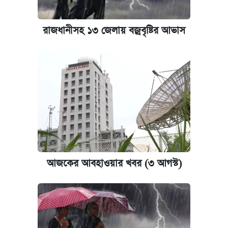
রাজধানীসহ ১৩ জেলায় বজ্রবৃষ্টির আভাস
আজকের আবহাওয়ার খবর (৩ আগস্ট)