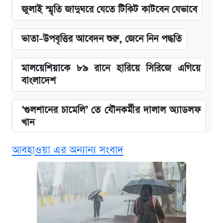
জুলাই স্মৃতি জাদুঘরে যেতে টিকিট কাটবেন যেভাবে
ভাতা-উপবৃত্তির আবেদন শুরু, জেনে নিন পদ্ধতি
মালয়েশিয়াকে ৮৯ রানে হারিয়ে সিরিজে এগিয়ে
বাংলাদেশ
‘গুলশানের চামেলি’ তে যৌনকর্মীর দালাল অ্যাডলফ
খান
আবহাওয়া এর অন্যান্য সংবাদ
এক ক্লিকে জেনে নিন আইফোন ১৮ প্রো ম্যাক্সের
দাম ও ফিচার
কবে শুরু হচ্ছে ঢাবির ভর্তি আবেদন, জানাল কর্তৃপক্ষ