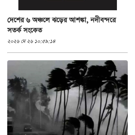
দেশের ৬ অঞ্চলে ঝড়ের আশঙ্কা, নদীবন্দরে
সতর্ক সংকেত
২০২৬ মে ২৬ ১০:৫৯:১৪