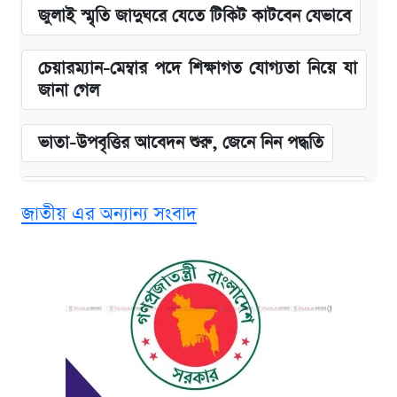
জুলাই স্মৃতি জাদুঘরে যেতে টিকিট কাটবেন যেভাবে
চেয়ারম্যান-মেম্বার পদে শিক্ষাগত যোগ্যতা নিয়ে যা
জানা গেল
ভাতা-উপবৃত্তির আবেদন শুরু, জেনে নিন পদ্ধতি
‘গুলশানের চামেলি’ তে যৌনকর্মীর দালাল অ্যাডলফ
জাতীয় এর অন্যান্য সংবাদ
খান
কবে শুরু হচ্ছে ঢাবির ভর্তি আবেদন, জানাল কর্তৃপক্ষ
এক ক্লিকে জেনে নিন আইফোন ১৮ প্রো ম্যাক্সের
দাম ও ফিচার
আজকের বাজারে স্বর্ণের দাম (৪ আগস্ট)