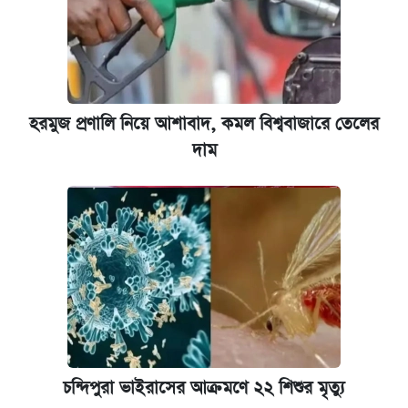
হরমুজ প্রণালি নিয়ে আশাবাদ, কমল বিশ্ববাজারে তেলের
দাম
চন্দিপুরা ভাইরাসের আক্রমণে ২২ শিশুর মৃত্যু