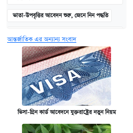
ভাতা-উপবৃত্তির আবেদন শুরু, জেনে নিন পদ্ধতি
‘গুলশানের চামেলি’ তে যৌনকর্মীর দালাল অ্যাডলফ
আন্তর্জাতিক এর অন্যান্য সংবাদ
খান
কবে শুরু হচ্ছে ঢাবির ভর্তি আবেদন, জানাল কর্তৃপক্ষ
এক ক্লিকে জেনে নিন আইফোন ১৮ প্রো ম্যাক্সের
দাম ও ফিচার
আজকের বাজারে স্বর্ণের দাম (৪ আগস্ট)
ভিসা-গ্রিন কার্ড আবেদনে যুক্তরাষ্ট্রের নতুন নিয়ম
নবম জাতীয় পে-স্কেল নিয়ে সর্বশেষ যা জানা গেল