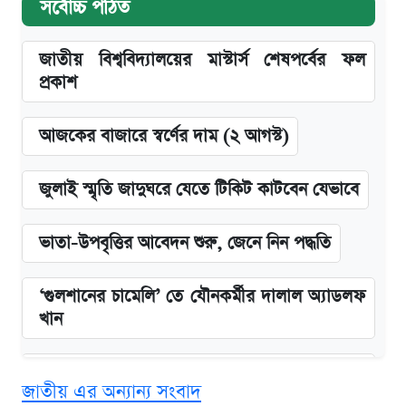
সর্বোচ্চ পঠিত
জাতীয় বিশ্ববিদ্যালয়ের মাস্টার্স শেষপর্বের ফল
প্রকাশ
আজকের বাজারে স্বর্ণের দাম (২ আগস্ট)
জুলাই স্মৃতি জাদুঘরে যেতে টিকিট কাটবেন যেভাবে
ভাতা-উপবৃত্তির আবেদন শুরু, জেনে নিন পদ্ধতি
‘গুলশানের চামেলি’ তে যৌনকর্মীর দালাল অ্যাডলফ
খান
এক ক্লিকে জেনে নিন আইফোন ১৮ প্রো ম্যাক্সের
জাতীয় এর অন্যান্য সংবাদ
দাম ও ফিচার