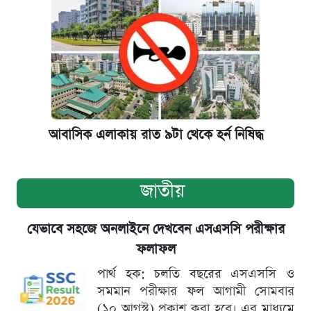
আবাসিক এলাকায় রাত ৯টা থেকে হর্ন নিষিদ্ধ
জাতীয়
যেভাবে সহজে অনলাইনে দেখবেন এসএসসি পরীক্ষার
ফলাফল
পার্থ হক: চলতি বছরের এসএসসি ও
সমমান পরীক্ষার ফল আগামী সোমবার
(১০ আগস্ট) প্রকাশ করা হবে। এর মাধ্যমে