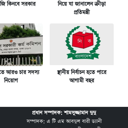
ি কিনবে সরকার
নিয়ে যা জানালেন ক্রীড়া
মন্ত্রীর
প্রতিমন্ত্রী
তে আরও চার সদস্য
স্থানীয় নির্বাচন হতে পারে
নিয়োগ
আগামী বছর
প্রধান সম্পাদক: শামসুজ্জামান দুদু
সম্পাদক: এ টি এম আবদুল বারী ড্যানী