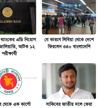
না গেল
 ব্যাংকের এডি নিয়োগ
যে কারণে লিবিয়া থেকে দেশে
 জালিয়াতি, আটক ১২
ফিরলেন ৩৪০ বাংলাদেশি
পরীক্ষার্থী
ল যা
ট)
 শুরু, আবেদন ১২ আগস্ট পর্যন্ত
ুর থেকে এক কার্গো
সাকিবের জাতীয় দলে ফেরা