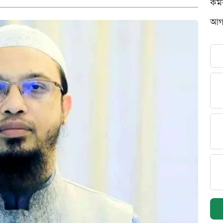
কর্
আগস