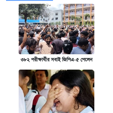
মালয়েশিয়াকে ৮৯ রানে হারিয়ে সিরিজে এগিয়ে
বাংলাদেশ
আজকের বাজারে স্বর্ণের দাম (৯ আগস্ট)
এক ক্লিকে জেনে নিন আইফোন ১৮ প্রো ম্যাক্সের
দাম ও ফিচার
৩৮২ পরীক্ষার্থীর সবাই জিপিএ-৫ পেলেন
নবম জাতীয় পে-স্কেল নিয়ে সর্বশেষ যা জানা গেল
আজকের বাজারে স্বর্ণ-রুপার দাম (৫ আগস্ট)
পাঁচ দপ্তরে নতুন সচিব নিয়োগ দিল সরকার