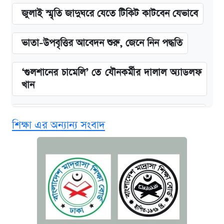
জুলাই স্মৃতি জাদুঘরে যেতে টিকিট কাটবেন যেভাবে
ভাতা-উপবৃত্তির আবেদন শুরু, জেনে নিন পদ্ধতি
‘গুলশানের চামেলি’ তে যৌনকর্মীর দালাল অ্যাডলফ
খান
কবে শুরু হচ্ছে ঢাবির ভর্তি আবেদন, জানাল কর্তৃপক্ষ
শিক্ষা এর অন্যান্য সংবাদ
এক ক্লিকে জেনে নিন আইফোন ১৮ প্রো ম্যাক্সের
দাম ও ফিচার
আজকের বাজারে স্বর্ণের দাম (৪ আগস্ট)
নবম জাতীয় পে-স্কেল নিয়ে সর্বশেষ যা জানা গেল