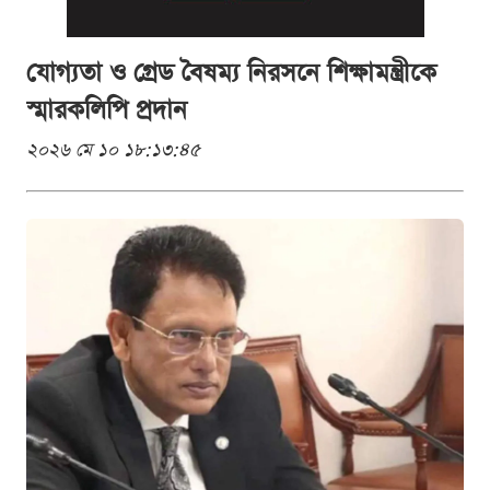
যোগ্যতা ও গ্রেড বৈষম্য নিরসনে শিক্ষামন্ত্রীকে
স্মারকলিপি প্রদান
২০২৬ মে ১০ ১৮:১৩:৪৫