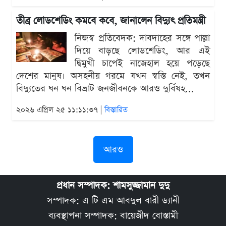
তীব্র লোডশেডিং কমবে কবে, জানালেন বিদ্যুৎ প্রতিমন্ত্রী
নিজস্ব প্রতিবেদক: দাবদাহের সঙ্গে পাল্লা
দিয়ে বাড়ছে লোডশেডিং, আর এই
দ্বিমুখী চাপেই নাজেহাল হয়ে পড়েছে
দেশের মানুষ। অসহনীয় গরমে যখন স্বস্তি নেই, তখন
বিদ্যুতের ঘন ঘন বিভ্রাট জনজীবনকে আরও দুর্বিষহ...
২০২৬ এপ্রিল ২৫ ১১:১১:৩৭ |
বিস্তারিত
আরও
প্রধান সম্পাদক: শামসুজ্জামান দুদু
সম্পাদক: এ টি এম আবদুল বারী ড্যানী
ব্যবস্থাপনা সম্পাদক: বায়েজীদ বোস্তামী