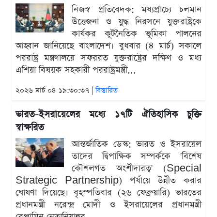
নিজস্ব প্রতিবেদক: মধ্যপ্রাচ্যে চলমান
উত্তেজনা ও যুদ্ধ নিরসনে যুক্তরাষ্ট্রকে
কার্যকর কূটনৈতিক ভূমিকা পালনের
আহ্বান জানিয়েছে বাংলাদেশ। বুধবার (৪ মার্চ) সকালে
পররাষ্ট্র মন্ত্রণালয়ে সফররত যুক্তরাষ্ট্রের দক্ষিণ ও মধ্য
এশিয়া বিষয়ক সহকারী পররাষ্ট্রমন্ত্রী...
২০২৬ মার্চ ০৪ ১৯:৩০:৩৭ |
বিস্তারিত
ভারত-ইসরায়েলের মধ্যে ১৭টি ঐতিহাসিক চুক্তি
স্বাক্ষরিত
আন্তর্জাতিক ডেস্ক: ভারত ও ইসরায়েল
তাদের দ্বিপাক্ষিক সম্পর্ককে 'বিশেষ
কৌশলগত অংশীদারত্ব' (Special
Strategic Partnership) পর্যায়ে উন্নীত করার
ঘোষণা দিয়েছে। বৃহস্পতিবার (২৬ ফেব্রুয়ারি) ভারতের
প্রধানমন্ত্রী নরেন্দ্র মোদী ও ইসরায়েলের প্রধানমন্ত্রী
বেঞ্জামিন নেতানিয়াহুর...