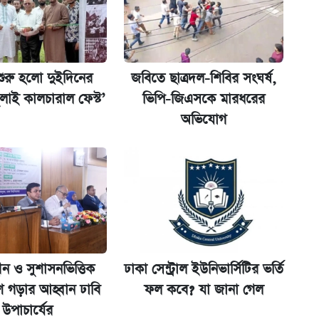
ট)
 শুরু, আবেদন ১২ আগস্ট পর্যন্ত
শুরু হলো দুইদিনের
জবিতে ছাত্রদল-শিবির সংঘর্ষ,
ুলাই কালচারাল ফেস্ট’
ভিপি-জিএসকে মারধরের
মন্ত্রীর
অভিযোগ
ীন ও সুশাসনভিত্তিক
ঢাকা সেন্ট্রাল ইউনিভার্সিটির ভর্তি
শ গড়ার আহ্বান ঢাবি
ফল কবে? যা জানা গেল
উপাচার্যের