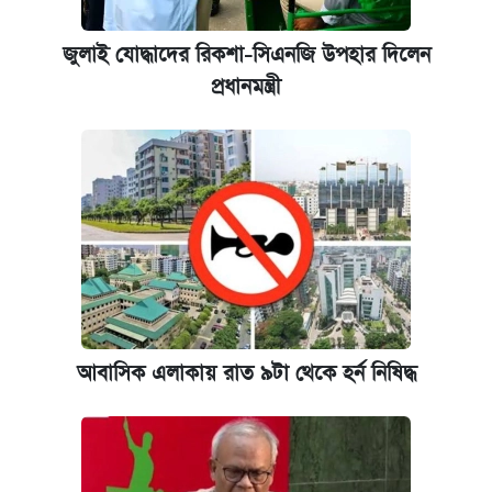
আজকের বাজারে স্বর্ণের দাম (৬ আগস্ট)
জুলাই যোদ্ধাদের রিকশা-সিএনজি উপহার দিলেন
প্রধানমন্ত্রী
কেমব্রিজ বিশ্ববিদ্যালয়ের এমবিএ স্কলারশিপে
আবেদন শুরু
আবাসিক এলাকায় রাত ৯টা থেকে হর্ন নিষিদ্ধ