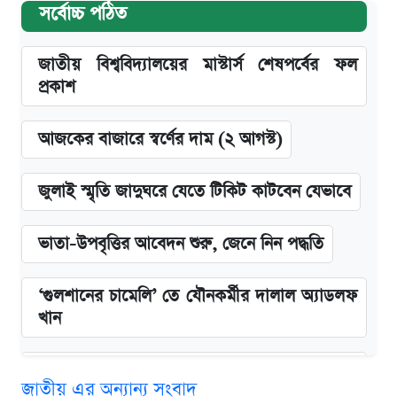
সর্বোচ্চ পঠিত
জাতীয় বিশ্ববিদ্যালয়ের মাস্টার্স শেষপর্বের ফল
প্রকাশ
আজকের বাজারে স্বর্ণের দাম (২ আগস্ট)
জুলাই স্মৃতি জাদুঘরে যেতে টিকিট কাটবেন যেভাবে
ভাতা-উপবৃত্তির আবেদন শুরু, জেনে নিন পদ্ধতি
‘গুলশানের চামেলি’ তে যৌনকর্মীর দালাল অ্যাডলফ
খান
এক ক্লিকে জেনে নিন আইফোন ১৮ প্রো ম্যাক্সের
জাতীয় এর অন্যান্য সংবাদ
দাম ও ফিচার