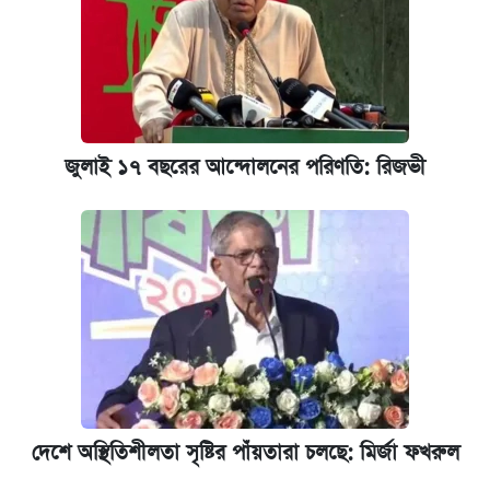
জুলাই ১৭ বছরের আন্দোলনের পরিণতি: রিজভী
দেশে অস্থিতিশীলতা সৃষ্টির পাঁয়তারা চলছে: মির্জা ফখরুল