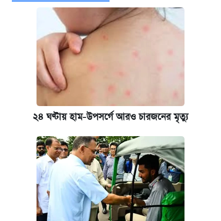
কবে শুরু হচ্ছে ঢাবির ভর্তি আবেদন, জানাল কর্তৃপক্ষ
নবম জাতীয় পে-স্কেল নিয়ে সর্বশেষ যা জানা গেল
কবে হবে মেডিকেল ভর্তি পরীক্ষা, জানা গেল যা
আজকের বাজারে স্বর্ণ-রুপার দাম (৫ আগস্ট)
২৪ ঘণ্টায় হাম-উপসর্গে আরও চারজনের মৃত্যু
আজকের বাজারে স্বর্ণের দাম (৪ আগস্ট)
পাঁচ দপ্তরে নতুন সচিব নিয়োগ দিল সরকার
রাষ্ট্রবিরোধী কর্মকাণ্ড: ঢাবির কয়েকজন শিক্ষকের
বিরুদ্ধে ব্যবস্থা